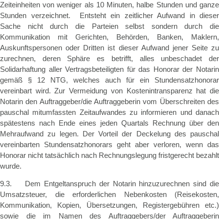
Zeiteinheiten von weniger als 10 Minuten, halbe Stunden und ganze
Stunden verzeichnet. Entsteht ein zeitlicher Aufwand in dieser
Sache nicht durch die Parteien selbst sondern durch die
Kommunikation mit Gerichten, Behörden, Banken, Maklern,
Auskunftspersonen oder Dritten ist dieser Aufwand jener Seite zu
zurechnen, deren Sphäre es betrifft, alles unbeschadet der
Solidarhaftung aller Vertragsbeteiligten für das Honorar der Notarin
gemäß § 12 NTG, welches auch für ein Stundensatzhonorar
vereinbart wird. Zur Vermeidung von Kostenintransparenz hat die
Notarin den Auftraggeber/die Auftraggeberin vom Überschreiten des
pauschal mitumfassten Zeitaufwandes zu informieren und danach
spätestens nach Ende eines jeden Quartals Rechnung über den
Mehraufwand zu legen. Der Vorteil der Deckelung des pauschal
vereinbarten Stundensatzhonorars geht aber verloren, wenn das
Honorar nicht tatsächlich nach Rechnungslegung fristgerecht bezahlt
wurde.
9.3. Dem Entgeltanspruch der Notarin hinzuzurechnen sind die
Umsatzsteuer, die erforderlichen Nebenkosten (Reisekosten,
Kommunikation, Kopien, Übersetzungen, Registergebühren etc.)
sowie die im Namen des Auftraggebers/der Auftraggeberin