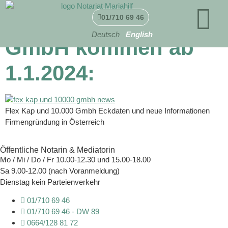
Flex Kap & 10.000 €
01/710 69 46
Deutsch
English
GmbH kommen ab
1.1.2024:
Flex Kap und 10.000 Gmbh Eckdaten und neue Informationen
Firmengründung in Österreich
Öffentliche Notarin & Mediatorin
Mo / Mi / Do / Fr 10.00-12.30 und 15.00-18.00
Sa 9.00-12.00 (nach Voranmeldung)
Dienstag kein Parteienverkehr
01/710 69 46
01/710 69 46 - DW 89
0664/128 81 72