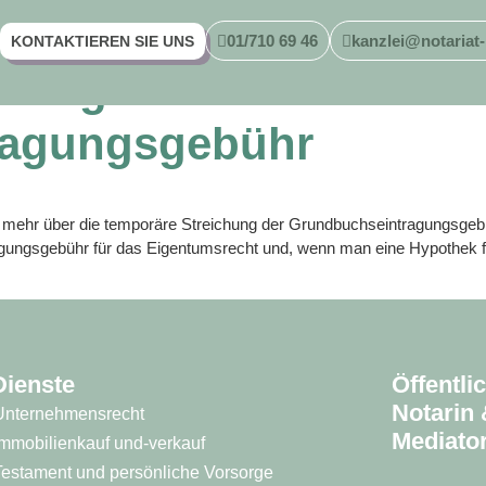
01/710 69 46
kanzlei@notariat-
KONTAKTIEREN SIE UNS
chung der
ragungsgebühr
ie mehr über die temporäre Streichung der Grundbuchseintragungsgeb
ragungsgebühr für das Eigentumsrecht und, wenn man eine Hypothek 
Dienste
Öffentli
Notarin 
Unternehmensrecht
Mediator
Immobilienkauf und-verkauf
Testament und persönliche Vorsorge