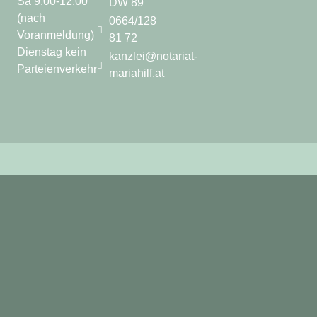
Sa 9.00-12.00
DW 89
(nach
0664/128
Voranmeldung)
81 72
Dienstag kein
kanzlei@notariat-
Parteienverkehr
mariahilf.at