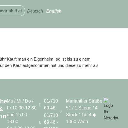
mariahilf.at
Deutsch
English
ühr Kauft man ein Eigenheim, so ist bis zu einem
für den Kauf aufgenommen hat und diese zu mehr als
che
Mo / Mi / Do /
01/710
Mariahilfer Straße
&
Fr 10.00-12.30
69 46
51 / 1.Stiege / 4.
und 15.00-
Stock / Tür 4 ◆
in
01/710
18.00
1060 Wien
69 46 -