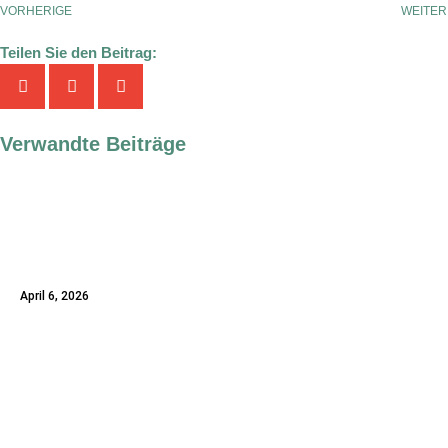
VORHERIGE
WEITER
Teilen Sie den Beitrag:
Verwandte Beiträge
Verlassenschaftsverfahren in
Österreich: Mag. Isabella Pouzar-
Hofmeister im Interview mit Ö1
April 6, 2026