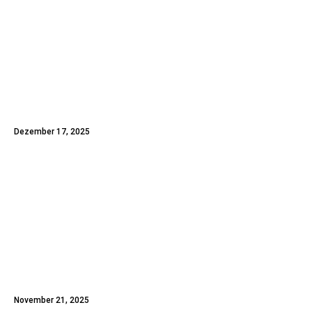
Die Liquidation in Österreich: Ein
Überblick zur geordneten
Abwicklung einer Gesellschaft mit
beschränkter Haftung
Dezember 17, 2025
Adoption: Der Weg zu einer neuen
Familie
November 21, 2025