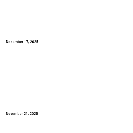
Überblick zur geordneten
Abwicklung einer Gesellschaft mit
beschränkter Haftung
Dezember 17, 2025
Adoption: Der Weg zu einer neuen
Familie
November 21, 2025